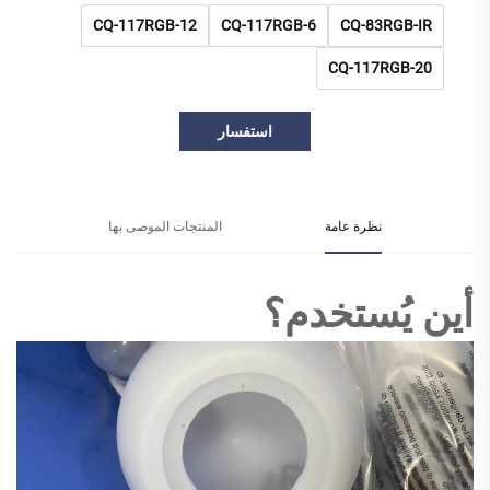
CQ-117RGB-12
CQ-117RGB-6
CQ-83RGB-IR
CQ-117RGB-20
استفسار
نظرة عامة
المنتجات الموصى بها
أين يُستخدم؟