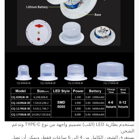
تستخدم بطارية LED (اللب) تصميم واجهة من نوع TYPE-C وتدعم
الشحن:
يستغرق الشحن الكامل من 4 إلى 6 ساعات فقط، ويمكن أن تصل