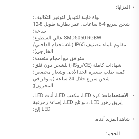
المزايا:
نواة قابلة للتبديل لتوفير التكاليف؛
شحن سريع 4-6 ساعات، عمر بطارية طويل 8-12
ساعة؛
SMD5050 RGBW عالي السطوع؛
مقاوم للماء بتصنيف IP65 (للاستخدام الداخلي/
الخارجي)؛
متوافق مع أحجام متعددة؛
شهادات كاملة (CE/روHS) للشحن دون قلق؛
كمية طلب صغيرة الحد الأدنى وشعار مخصص؛
شحن سريع خلال 24 ساعة (متوفر في
المخزون);
الاستخدامات:
كرة LED، مكعب LED، أثاث LED،
إبريق زهور LED، دلو ثلج LED، إضاءة زخرفية
LED إلخ؛
شاهد المزيد أدناه.
الحجم: