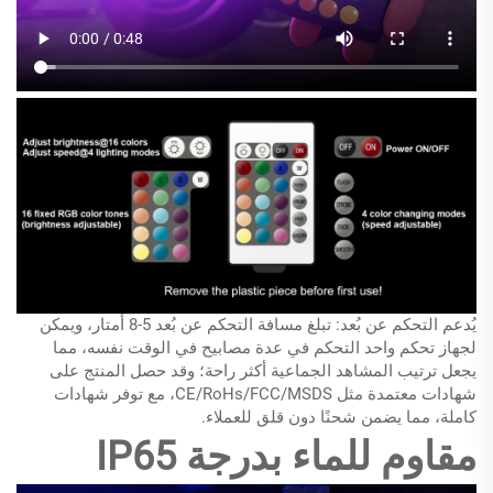
يُدعم التحكم عن بُعد: تبلغ مسافة التحكم عن بُعد 5-8 أمتار، ويمكن
لجهاز تحكم واحد التحكم في عدة مصابيح في الوقت نفسه، مما
يجعل ترتيب المشاهد الجماعية أكثر راحة؛ وقد حصل المنتج على
شهادات معتمدة مثل CE/RoHs/FCC/MSDS، مع توفر شهادات
كاملة، مما يضمن شحنًا دون قلق للعملاء.
مقاوم للماء بدرجة IP65