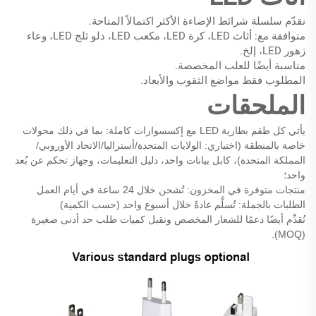
نقدّم سلسلة شرائط الإضاءة الأكثر اكتمالاً المتاحة.
متوافقة مع: أثاث LED، كرة LED، مكعب LED، دلو ثلج LED، وعاء
زهور LED، إلخ.
مناسبة أيضًا للعلب المخصصة.
المطلوب فقط مواضع الثقوب والأبعاد.
الملحقات
يأتي كل طقم بطارية LED مع إكسسوارات كاملة: بما في ذلك محولات
خاصة بالمنطقة (اختياري: الولايات المتحدة/أستراليا/الاتحاد الأوروبي/
المملكة المتحدة)، كابل بيانات واحد، دليل التعليمات، وجهاز تحكم عن بُعد
واحد؛
منتجات متوفرة في المخزون:
تُشحن خلال 24 ساعة في أيام العمل
الطلبات بالجملة: تُسلَّم عادةً خلال أسبوع واحد (حسب الكمية)
نُقدِّم أيضًا دعمًا للشعار المخصص ونقبل كميات طلب حد أدنى صغيرة
(MOQ).