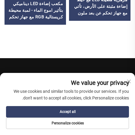
مكعب إضاءة LED ديناميكي
إضاءة مثبتة على الأرض، تأتي
بتأثير اموج الماء - لمبة محيطة
مع جهاز تحكم عن بعد ملون
كريستالية RGB مع جهاز تحكم
وشاحن USB
عن بعد
We value your privacy
We use cookies and similar tools to provide our services. If you
don't want to accept all cookies, click Personalize cookies.
مدعومًا بخبرة تزيد عن 18 عامًا ومصنع حديث، نقدم مجموعة
واسعة من أثاث LED الحاصل على شهادات CE وRoHS وFCC.
Accept all
Personalize cookies
منتجات