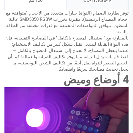
CQ-117RGB-IR
120 مم
توفر بطارية الصمام (النواة) خيارات متعددة من الأحجام (متوافقة مع
أحجام المصباح الرئيسية)، مقترنة بخرزات SMD5050 RGBW عالية
السطوع. تتوافق المواصفات المختلفة مع قدرات مختلفة من الطاقة
والسعة.
بالمقارنة مع "استبدال المصباح بالكامل" في المصابيح التقليدية، فإن
هذه النواة القابلة للتبديل تقلل بشكل كبير من تكاليف الاستخدام:
عندما يتعطل المصباح، لا تحتاج إلى استبدال المصباح بالكامل —
فقط قم باستبدال النواة، مما يوفر تكاليف الصيانة والعمالة؛ كما أن
الحجم الصغير للنواة يقلل أيضًا من تكاليف الشحن اللوجستية، ما
يجعل تحديث مصابحك سريعًا واقتصاديًا.
4 أوضاع وميض