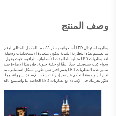
وصف المنتج
بطارية استبدال LED أسطوانية بقطر 83 مم، المكمل المثالي لرفع مستوى تزيين طاولتك
تم تصميم هذه البطارية الليدية لتكون متعددة الاستخدامات وسهلة الا
تُعد بطاريات LED مثالية للطاولات الأسطوانية الراقية، حيث يحول عرضها المبهر التجمعات العادية إلى تجارب استثنائية
سواء كنت تستضيف حدثًا أنيقًا أو حفلة حيوية، فإن هذا الإضاءة يضيف ل
تتميز هذه البطاريات LED بعمر افتراضي طويل بشكل استثنائي، مما يضمن لك عدم الحاجة إلى استبدالات متكررة ويوفّر وقتك وجهدك.
تتيح لك وظيفة التحكم عن بعد إجراء تعديلات الإضاءة بسهولة، مما يوف
طوّر تجربتك في الإضاءة مع بطاريات LED الخاصة بنا واستمتع بالخليط المثالي بين الوظيفة والأناقة.