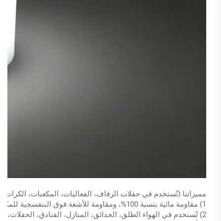
مميزاتنا (تُستخدم في حفلات الزفاف، الفعاليات، المكعبات، الكرات، ا
1) مقاومة مائية بنسبة 100%، ومقاومة للأشعة فوق البنفسجية للمكعبات والكرات والطاولات والكراسي وما إلى ذلك.
2) تُستخدم في الهواء الطلق، الحدائق، المنازل، الفنادق، الحفلات، البارات وغيرها.