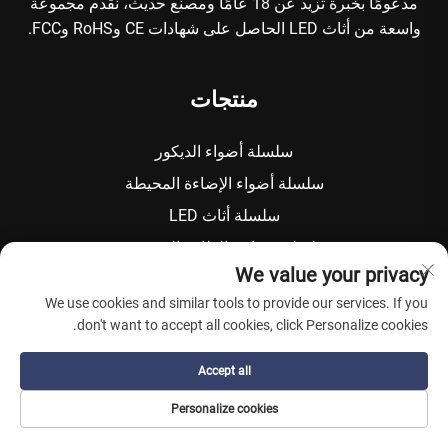
مدعومًا بخبرة تزيد عن 18 عامًا ومصنع حديث، نقدم مجموعة
واسعة من أثاث LED الحاصل على شهادات CE وRoHS وFCC.
منتجات
سلسلة أضواء الديكور
سلسلة أضواء الإضاءة المحيطة
سلسلة أثاث LED
سلسلة مصابيح الطاقة الشمسية
We value your privacy
سلسلة بطاريات LED
We use cookies and similar tools to provide our services. If you
سلسلة أواني الزهور LED
don't want to accept all cookies, click Personalize cookies.
سلسلة دلاء ثلج ليد
Accept all
روابط سريعة
Personalize cookies