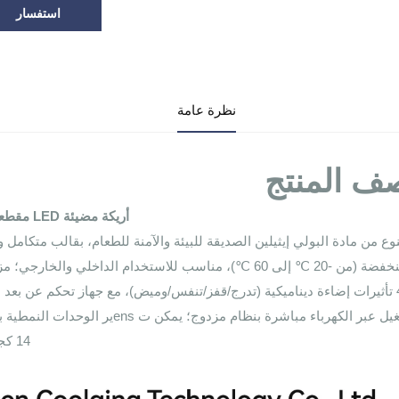
استفسار
نظرة عامة
ف المنتج
أريكة مضيئة LED مقطعة | جماليات جو بألوان 16+أثاث تركيبي قابل للتركيب بحرية
14 كجم، خفيفة وسهلة النقل، مناسبة لمختلف أحجام المساحات.