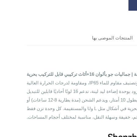
المنتجات الموصى بها
مصنوع من مادة البولي إيثيلين الصديقة للبيئة والآمنة للطعام، بقالب متكامل وتصنيف مقاوم للماء IP65، ومقاومة لدرجات الحرارة العالية
والمنخفضة (من -20 ℃ إلى 60 ℃)، مناسب للاستخدام الداخلي والخارجي؛ مزود بوحدة إضاءة ليد لينة، تدعم 16 لونًا أحاديًا قابلين للتبديل
و4 تأثيرات إضاءة ديناميكية (تدرج/قفز/تنفس/وميض)، مع جهاز تحكم عن بعد بطول 10 أمتار، ويدعم الشحن (مدة بطارية 8-12 ساعات) أو
التشغيل عبر الكهرباء مباشرة بنظام مزدوج؛ يمكن ت ensير الوحدات النمطية بحرية في أشكال مثل L وU والمستقيمة. كل وحدة تزن فقط