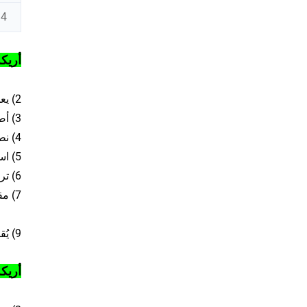
4، المادة: PE
أريكة
2) يعمل بالبطارية، تشغيل لمدة 10 ساعات.
3) أضواء ليد فائقة السطوع.
4) نطاق ألوان LED الكامل RGB عالي الكفاءة عبر وحدة تحكم.
5) استهلاك منخفض للطاقة.
6) تركيب سريع وسهل.
7) مقاوم للماء حسب المعيار: IP68.
9) يُقبل الإنتاج حسب الطلب (OEM): وفقًا لمتطلبات التصميم.
أريكة