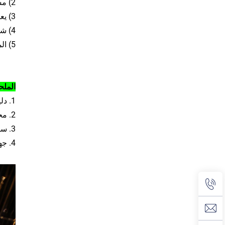
2) مسافة تحكم لاسلكي تصل إلى 10 أمتار في الهواء الطلق.
3) يعمل بواسطة بطاريات مدمجة وتتيح تشغيله لمدة 8 ساعات.
4) شهادة: اعتماد CE\ROHS.
5) المادة: بولي إيثيلين عالي الجودة.
الملح
1. دليل التعليمات باللغة الإنجليزية.
2. محول (حسب السوق المختلفة)
3. سلك التوصيل
4. جهاز التحكم عن بعد