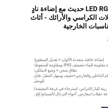
أثاث بار LED RGB حديث مع إضاءة نادٍ
ات الكراسي والأرائك - أثاث
اسبات الخارجية
إضاءة خافتة متعددة الألوان + تعديل السطوع؛
قاومة للماء بتصنيف IP65 ومقاومة للسقوط؛
نطاق شحن + وضع لاسلكي؛
م الداخلي والخارجي+خفيف وسهل التنقل، قابل
للوصل
زينة للبار/التراس، استرخاء في غرفة المعيشة/
عة حفلات/معارض، أجواء الترحال/المسابح إلخ..