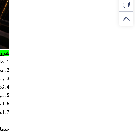
شروط 
1، طريقة الدفع: T/T، PAYPAL، ويسترن يونيون، L/C......
2، مدة التسليم: العينات: 5 أيام عمل؛ الطلب بالجملة: 7-25 يوم عمل
3، يمكن تسليم البضائع إليك خلال 3-5 أيام عن طريق الشحن الجوي
4، تُحدد تكلفة الشحن وفقًا لطلباتك
5، ميناء الشحن: شنتشن، البر الرئيسي للصين
6، الخصومات: خصم بناءً على كمية الطلب
7، الحد الأدنى للطلب: 5 قطع
خدمات