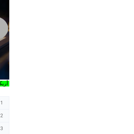
أريك
1، أريكة ليد مضيئة
2، الحجم: 117*88*68سم
3، جهاز تحكم عن بعد RGB