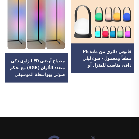
فانوس دائري من مادة PE
مطفأ ومحمول - ضوء ليلي
مصباح أرضي LED زاوي ذكي
دافئ مناسب للمنزل أو
متعدد الألوان (RGB) مع تحكم
الأماكن الخارجية للأطفال
صوتي وبواسطة الموسيقى
لتزيين المنزل أو ألعاب الفيديو