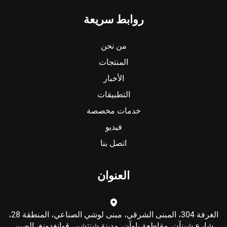
روابط سريعة
من نحن
المنتجات
الأخبار
التطبيقات
خدمات مخصصة
فيديو
اتصل بنا
العنوان
الغرفة 304، المبنى الشرقي، مبنى لوشي الصناعي، المنطقة 28،
شارع شينآن، مقاطعة باوآن، مدينة شنتشن، قوانغدونغ، الصين