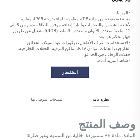
• المزايا:
متينة (مصنوعة من مادة PE)، مقاومة للماء بدرجة IP65، مقاومة
لأشعة الشمس والصدمات والنار؛ إضاءة موفرة للطاقة تدوم من 8 إلى
12 ساعة؛ متعددة الألوان ومتعددة الأنماط (RGB)؛ تشغيل عن طريق
جهاز تحكم عن بعد
• الاستخدامات: غرف الأطفال، ديكورات عيد الميلاد، الحدائق
الخارجية، الحانات، نوادي KTV، أماكن الترفيه، الحفلات الخارجية،
حفلات الزفاف في الحدائق
• شاهد المزيد أدناه.
استفسار
نظرة عامة
المنتجات الموصى بها
وصف المنتج
المادة: مادة PE مستوردة، خالية من السموم وغير ضارة؛