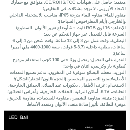
معتمد: حاصل على شهادات CE/ROHS/FCC، متوافق مع جمارك
الاتحاد الأوروبي، لا توجد مشكلات في التخليص؛
مقاوم للماء: مقاوم للماء بدرجة IP65، مناسب للاستخدام الداخلي
والخارجي (أيام المطر/حوض السباحة)؛
الإضاءة: 16 لون RGB ثابت + 4 أوضاع تغيير الألوان، السطوع/
السرعة قابل للتعديل عبر جهاز التحكم عن بعد؛
البطارية: وقت عمل من 8 إلى 12 ساعة، وقت شحن من 4 إلى 6
ساعات، بطارية داخلية (3.7-5 فولت، سعة 1000-4400 ملي أمبير/
ساعة);
القدرة على التحمل: يتحمل وزنًا حتى 100 كجم، استخدام مزدوج
كطاولة بار وكرسي، اثنان في واحد؛
التوريد: معظم البضائع متوفرة في المخزون، ندعم تصنيع المعدات
الأصلية/تصنيع التصميم المخصص (الحجم/اللون/الشعار/الشكل)؛
الاستخدام: غرف الأطفال، ديكورات عيد الميلاد، الحدائق الخارجية،
الحانات، KTV، أماكن الترفيه، الحفلات الخارجية، وأعراس الحدائق؛
الميزة: متينة، مقاومة للشمس، مقاومة للصدمات، مقاومة للحريق،
موفرة للطاقة، تأثير إضاءة متعدد الألوان ومتعدد الأنماط