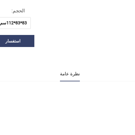
الحجم:
83*83*112سم
استفسار
نظرة عامة