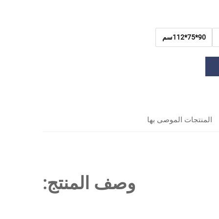
90*75*112سم
المنتجات الموصى بها
وصف المنتج: