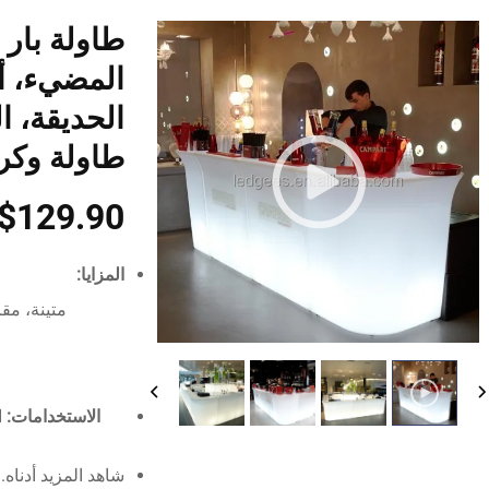
طاولة بار 
المضيء، أث
الحديقة، ا
طاولة وك
$129.90 ~ 135.90
المزايا:
الاستخدامات:
شاهد المزيد أدناه.