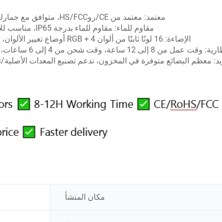
معتمد: معتمد من CE/روHS/FCC، متوافق مع جمارك الاتحاد الأوروبي، لا توجد مشكلات في الإفراج الجمركي؛
مقاوم للماء: مقاوم للماء بدرجة IP65، مناسب للاستخدام الداخلي والخارجي (أيام المطر/حوض السباحة)؛
الإضاءة: 16 لونًا ثابتًا من ألوان RGB + 4 أوضاع تغيير الألوان، السطوع/السرعة قابل للتعديل عبر جهاز التحكم عن بعد؛
ل من 8 إلى 12 ساعة، وقت شحن من 4 إلى 6 ساعات، بطارية مدمجة (5.0 فولت 1000 ملي أمبير في الساعة)؛
يد: معظم البضائع متوفرة في المخزون، ندعم تصنيع المعدات الأصلية
مكان المنشأ