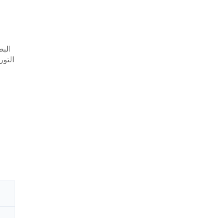
البطارية: وقت عم
التور