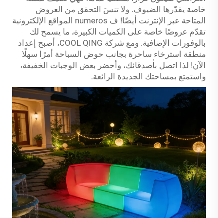
خاصة يقدّرها الضيوف. ولا تنسَ التحقق من العروض
المتاحة عبر الإنترنت أيضًا! ف numeros المواقع الإلكترونية
تقدّم عروضًا خاصة على الكميات الكبيرة، ما يسمح لك
بالوفورات الإضافية. ومع شركة COOL QING، أصبح إعداد
منطقة استرخاء ساحرة بجانب حوض السباحة أمرًا سهلًا
الآن! لذا اتصل بأصدقائك، وأحضر بعض الوجبات الخفيفة،
واستمتع بمساحتك الجديدة الرائعة.