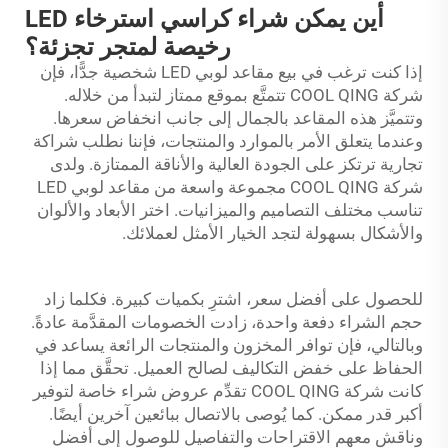
أين يمكن شراء كراسي استرخاء LED
رخيصة لمتجر تجزئة؟
إذا كنت ترغب في بيع مقاعد لوبي LED شخصية جدًّا، فإن
شركة COOL QING تتمتَّع بموقع ممتاز لتبدأ من خلاله.
وتتميَّز هذه المقاعد بالجمال إلى جانب انخفاض سعرها.
وعندما يتعلق الأمر بالموارد والمنتجات، فإننا نطلب شراكة
تجارية ترتكز على الجودة العالية والأناقة الممتازة. ولدى
شركة COOL QING مجموعة واسعة من مقاعد لوبي LED
تناسب مختلف التصاميم والميزانيات. اختر الأبعاد والألوان
والأشكال بسهولة لتجد الخيار الأمثل لعملائك.
للحصول على أفضل سعر، اشترِ بكميات كبيرة. فكلما زاد
حجم الشراء دفعة واحدة، زادت الخصومات المقدَّمة عادةً.
وبالتالي، فإن توافر المخزون والمنتجات الرائعة يساعد في
الحفاظ على خفض التكاليف لصالح العميل. تحقَّق مما إذا
كانت شركة COOL QING تقدِّم عروض شراء خاصة لتوفير
أكبر قدر ممكن. كما يُوصى بالاتصال ببائعين آخرين أيضًا.
وناقش معهم الاقتراحات والتفاصيل للوصول إلى أفضل