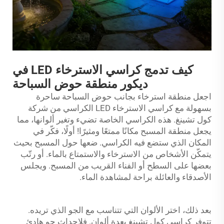
كيف تدمج كراسي الاسترخاء LED في
ديكور منطقة حوض السباحة
اجعل منطقة استرخاء بجانب حوض السباحة ساحرة
بسهولة مع كراسي الاسترخاء LED
الكراسي
من شركة
كول تشينغ. هذه الكراسي الخاصة تضيء وتغير ألوانها، مما
يجعل منطقة المسبح مكانًا ممتعًا ومثيرًا! أولًا، فكّر في
المكان الذي ستضع فيه الكراسي. ضعها حول المسبح بحيث
يتمكّن الأشخاص من الاسترخاء والاستمتاع بالماء. أو رتّب
بعضها على السطح أو الفناء القريب من المسبح. ويجلس
الأصدقاء والعائلة براحة لمشاهدة الماء.
بعد ذلك، اختر الألوان التي تتناسب مع الجو الذي تريده.
تتوفر كراسي كول تشينغ بعدة ألوان. فلإحداث جو هادئ