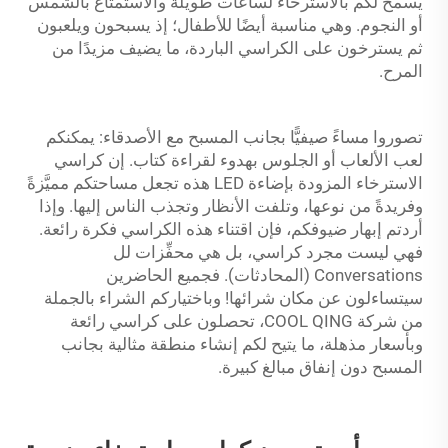
يسمح لكم بالاسترخاء لساعات طويلة والاستمتاع بالشمس
أو النجوم. وهي مناسبة أيضًا للأطفال؛ إذ يسبحون ويلعبون
ثم يسترخون على الكراسي الباردة، ما يضيف مزيدًا من
المرح.
تصوروا مساءً صيفيًّا بجانب المسبح مع الأصدقاء: يمكنكم
لعب الألعاب أو الجلوس بهدوء لقراءة كتاب. إن كراسي
الاسترخاء المزودة بإضاءة LED هذه تجعل مساحتكم مميَّزةً
وفريدةً من نوعها، وتلفت الأنظار وتجذب الناس إليها. وإذا
أردتم إبهار ضيوفكم، فإن اقتناء هذه الكراسي فكرة رائعة.
فهي ليست مجرد كراسي، بل هي محفِّزات لل
Conversations (المحادثات). فجميع الحاضرين
سيتساءلون عن مكان شرائها! وباختياركم الشراء بالجملة
من شركة COOL QING، تحصلون على كراسي رائعة
وبأسعار مذهلة، ما يتيح لكم إنشاء منطقة مثالية بجانب
المسبح دون إنفاق مبالغ كبيرة.