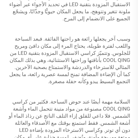
الاستقبال المزودة بتقنية LED في تحديد الأجواء عبر أضواء
ملونة تتغير وتتوهج، ما يجعل المكان حيويًّا وجذّابًا، ويشجّع
الجميع على الانضمام إلى المرح.
وسبب آخر يجعلها رائعة هو راحتها الفائقة. فبعد السباحة
واللعب لفترة طويلة، يحتاج المرء إلى مكان دافئ ومريح
للجلوس. وتتميّز كراسي الاستقبال المزودة بتقنية LED من
COOL QING بأناقتها وراحتها الاستثنائية، وهي بذلك المكان
المثالي للاسترخاء والدردشة والاستمتاع بصحبة الآخرين.
كما أن الإضاءة المضافة تمنح لمسة عصرية رائعة، ما يجعل
التجمع البسيط يبدو وكأنه حفلة مصغرة.
السلامة مهمة أيضًا عند حوض السباحة. فكثير من كراسي
COOL QING مصنوعة من مواد متينة تتحمل الماء وأشعة
الشمس. فلا داعي للقلق إزاء التلف الناتج عن رذاذ الماء أو
أشعة الشمس. فقط استمتع بوقتك مع الأصدقاء والعائلة
دون أي توتر. وكراسي الاسترخاء المزودة بإضاءة LED
ممتعة ومريحة وآمنة، وتُضفي لمسة جذابة على أي مكان