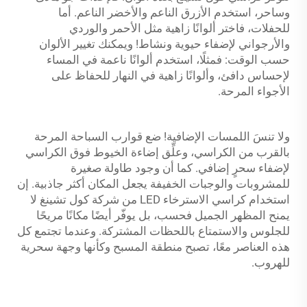
وساحر، استخدم الأزرق الناعم والأخضر الناعم. أما
للحفلات، فاختر ألوانًا زاهية مثل الأحمر والوردي
والأرجواني لإضفاء حيوية ونشاط! ويمكنك تغيير الألوان
حسب الوقت: فمثلًا، استخدم ألوانًا ناعمة في المساء
لإحساس دافئ، وألوانًا زاهية في النهار للحفاظ على
الأجواء المرحة.
ولا تنسَ اللمسات الإضافية! ضع قوارب السباحة المرحة
بالقرب من الكراسي، وعلِّق إضاءة الخيوط فوق الكراسي
لإضفاء سحرٍ إضافي. كما أن وجود طاولة صغيرة
للمشروبات والوجبات الخفيفة يجعل المكان أكثر جاذبية. إن
استخدام كراسي الاسترخاء LED من شركة كول تشينغ لا
يمنح المظهر الجميل فحسب، بل يوفّر أيضًا مكانًا مريحًا
للجلوس والاستمتاع باللحظات المشتركة. وعندما تجتمع كل
هذه العناصر معًا، تصبح منطقة المسبح وكأنها وجهة سحرية
للهروب.