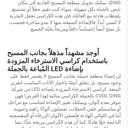
QING، يمكنك تحويل منطقة المسبح العادية إلى مكان
نابض بالحياة بكل سهولة. سواء كنت تقيم حفلاً أو تستمتع
بلحظات هادئة مع العائلة، فإن هذه الكراسي تجعل التجربة
لا تُنسى أبداً. فالإضاءة المنبعثة منها لا تبدو ساحرة فحسب،
بل تمنح أيضاً إحساساً دافئاً ومريحاً يحبّه الجميع.
أوجد مشهداً مذهلاً بجانب المسبح
باستخدام كراسي الاسترخاء المزودة
بإضاءة LED المُباعة بالجملة
إن إنشاء منطقة جميلة بجانب المسبح لا يقتصر فقط على
وجود مسبح، بل يتعلق أيضًا باختيار الأثاث المناسب لتعزيز
المتعة. كراسي الاسترخاء المزودة بإضاءة LED من شركة
COOL QING بالجملة
الكراسي
مثالية لهذا الغرض! فهي
تتوفر بعدة ألوان، ويمكنك تغيير الإضاءة لتتناسب مع مزاجك
أو مناسبتكم. ففي الحفلات، تفضلون ألوانًا زاهية وحيوية،
أما في الليالي الهادئة فتُضفي الألوان الزرقاء أو البنفسجية
الناعمة جوًّا هادئًا. كما أن هذه الكراسي مريحة جدًّا، مما