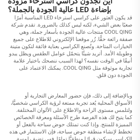
أين تجدون كراسي استرخاء مزودة
بإضاءة LED عالية الجودة بالجملة؟
قد يكون العثور على كراسي استرخاء LED المناسبة أمرًا
صعبًا بعض الشيء، لكنه ليس كذلك بالضرورة. تقدم شركة
COOL QING منتجات عالية الجودة بأسعار جملة، وهي
صفقة رائعة حقًّا. زُر موقعنا الإلكتروني للاطلاع على جميع
الخيارات المتاحة. وتُصنع الكراسي بعناية فائقة لتكون متينة
وطويلة الأمد. أتريد شيئًا يتحمّل عوامل الطقس ويظل يبدو
أنيقًا في الوقت نفسه؟ لهذا السبب ننصحك باختيار علامة
تجارية موثوقة مثل COOL QING. يمكنك الاعتماد على
الجودة دون قلق.
وبالإضافة إلى ذلك، فإن حضور المعارض التجارية أو
الأسواق المحلية يُعد تجربة ممتعة لرؤية الكراسي شخصيًّا،
ولتلمس مستوى الراحة والاطلاع على الألوان المختلفة.
كما يتيح لك هذه الفرصة طرح الأسئلة ومعرفة الخصائص
المميزة للمنتج. وإذا كنت تمتلك حوض سباحة بالفعل أو
تخطط لإنشاء منطقة حوض سباحة، فإن الاستثمار في هذه
الكراسي سيكون قرارًا منطقيًّا تمامًا. فهي تضيف لمسة