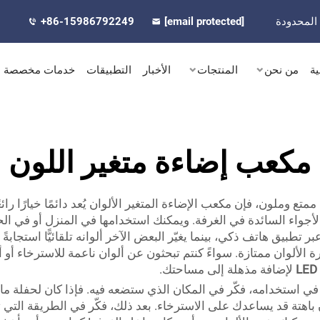
المحدودة
[email protected]
+86-15986792249
ية
من نحن
المنتجات
الأخبار
التطبيقات
خدمات مخصصة
مكعب إضاءة متغير اللون
تع وملون، فإن مكعب الإضاءة المتغير الألوان يُعد دائمًا خيارًا را
ع الأجواء السائدة في الغرفة. ويمكنك استخدامها في المنزل أو في 
يرة الألوان ممتازة. سواءً كنتم تبحثون عن ألوان ناعمة للاسترخاء أو
لإضافة مذهلة إلى مساحتك.
 استخدامه، فكّر في المكان الذي ستضعه فيه. فإذا كان لحفلة ما، ف
وان باهتة قد يساعدك على الاسترخاء. بعد ذلك، فكّر في الطريقة الت