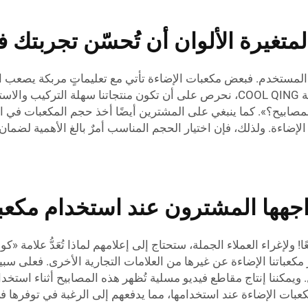
تغيرة الألوان أن تُحسّن تجربتك ف
ستخدم. فبعض مكعبات الإضاءة تأتي مع تعليماتٍ مربكة يصعب اتباع
هذه المشكلة، فقد يُسبِّب ذلك شعورًا بالتوتر.) وفي شركة COOL QING، نحرص على أن ت
مصابيح؟». كما ينبغي على المشترين أيضًا أخذ حجم المكعبات في الا
فية الإضاءة. ولذلك، فإن اختيار الحجم المناسب أمرٌ بالغ الأهمية لض
اجهها المشترون عند استخدام مكعبات
مكعباتنا الإضاءة عن غيرها من العلامات التجارية الأخرى. فعلى سبي
. ويمكننا إنتاج مقاطع فيديو مسلية تُظهر هذه المصابيح أثناء استخ
ات الإضاءة عند استخدامها، مما يدفعهم إلى الرغبة في توفرها في 