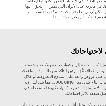
 مصدر الطاقة في الاعتبار. فبعض مكعبات الإضاءة
 في معرفة عدد الألوان التي يمكن أن يتحوّل إليها
آخرين يمكن أن ترشدك في تحديد المكعب الأنسب لك.
لشمسية
يمكن أن يكون خيارًا رائعًا.
 لاحتياجاتك
. فإذا كنت بحاجة إلى مكعبات جيدة وبتكلفة منخفضة،
كن يجدر بك التحقُّق مرتين للتأكد من ذلك. وقد يساعدك
حصل على عروض رائعة على النماذج المعروضة أو خلال
التخفيضات. وبدائل أخرى تشمل حضور المعارض التجارية أو المهرجانات المتخصصة. فعادةً ما تضم هذه الفعاليات شركات إنتاج كبرى مثل COOL QING، مما يتيح لك رؤية
ل — لا سيما إذا اشتريت كميات كبيرة للاستخدام في
ضل صفقة تلائم احتياجاتك.
فخمة. والآن، تخيل أنك في حفل عيد ميلاد أو زفاف أو