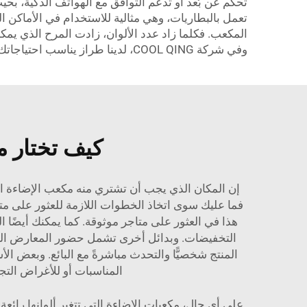
تحكم عن بُعد أو تدعم التوافق مع الهواتف الذكية، بح
تعمل بالبطاريات، وهي مثالية للاستخدام في الأماكن ال
المكعب. فكلما زاد عدد الألوان، زادت المرح الذي يمك
وفي شركة COOL QING، لدينا طراز يناسب احتياجاتك. وللاستخدام في الأماكن الخارجية، لدينا
كيف تختار مك
إن المكان الذي يجب أن تشتري منه مكعب الإضاءة المت
فما عليك سوى اتخاذ الخطوات اللازمة للعثور على متاجر 
هذا في العثور على متاجر موثوقة. كما يمكنك أيضًا 
المنتج شخصيًّا والتحدث مباشرةً مع البائع. وبعض ا
المناسبات أو للأغراض التج
على أي حال، مكعبات الإضاءة التي تتغير ألوانها رائع