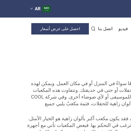
AR
فيديو
اتصل بنا
احصل على عرض أسعار
ئعًا سواءً في المنزل أو في مكان العمل. ويمكن لهذه
الحفلات أو حتى في حديقتك. وتتفاوت هذه المكعبات
في الحجم والشكل والوظيفة. فبعضها يُدار عن بُعد أو عبر تطبيق هاتف ذكي، بينما يغيّر البعض الآخر ألوانه تلقائيًّا استجابةً للموسيقى أو لأي ضوضاء أخرى. وفي شركة COOL
 ألوان زاهية للحفلات، فثمة مكعبٌ يلبي جميع
قد يكون مكعب أكبر بألوان زاهية هو الخيار الأمثل.
ي ترغب في التحكم بها. فبعض المكعبات تأتي مع أجهزة