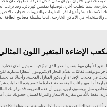
يث يمكنك تغيير الألوان من أي مكان داخل الغرفة! كما يجب أن تأخذ
خارجية، بينما تتطلب أخرى توصيلها بمقبس كهربائي. وقد ترغب أيضًا
نك الاستمتاع به! وأخيرًا، اقرأ التعليقات والتقييمات. فتجارب ال
سلسلة مصابيح الطاقة ا
عب الإضاءة المتغير اللون المثالي
غير الألوان مهمٌ بنفس القدر الذي تهمّ فيه الموديل الذي تختاره
موثوقة... فغالبًا ما تقدِّم التجار الإلكترونيون أسعارًا ممتازة، ل
البحث في محلات الإضاءة أو ديكور المنازل المحلية. وأحيانًا قد ت
لأشخاص، مثل بريستون ليون، يرون أن هذه الطريقة قد توفر لك الما
ارية. فقط تأكَّد من مقارنة الأسعار والمزايا لضمان حصولك على أف
ة جدًّا! فهي تمتلك القدرة على جعل كل مناسبة تبدو باهظة التكلفة و