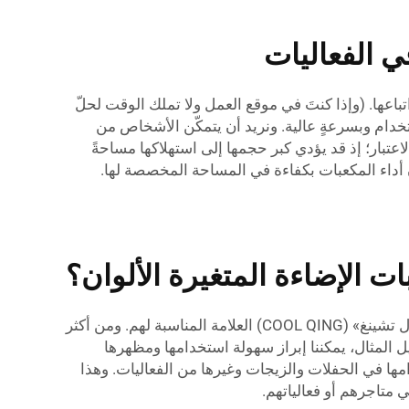
ي الفعاليات
ها. (وإذا كنتَ في موقع العمل ولا تملك الوقت لحلّ
كون منتجاتنا سهلة التركيب والاستخدام وبسرعةٍ عالية. ونريد أن يتمكّن الأشخاص من
عتبار؛ إذ قد يؤدي كبر حجمها إلى استهلاكها مساحةً
مان أداء المكعبات بكفاءة في المساحة المخصصة لها.
 الإضاءة المتغيرة الألوان؟
بيع مكعبات الإضاءة التي تتغير ألوانها يمكن أن يكون ممتعًا! ولإغراء العملاء الجملة، ستحتاج إلى إعلامهم لماذا تُعَدُّ علامة «كول تشينغ» (COOL QING) العلامة المناسبة لهم. ومن أكثر
ل المثال، يمكننا إبراز سهولة استخدامها ومظهرها
دامها في الحفلات والزيجات وغيرها من الفعاليات. وهذا
متاجرهم أو فعالياتهم.