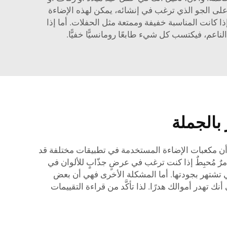
ك على الجو الذي ترغب في إنشائه، يمكن لهذه الإضاءة
ذا كانت المناسبة خفيفة وممتعة مثل الحفلات. أما إذا
عم، فيكتسب كل شيء طابعًا رومانسيًّا خفيًّا.
 بالجملة
أن مكعبات الإضاءة المستخدمة في تطبيقات مختلفة قد
 أمرٌ مُحبِطٌ إذا كنت ترغب في عرضٍ جذّابٍ للألوان في
جب على المشترين أن يكونوا حذرين وأن يحرصوا على اختيار علامة تجارية موثوقة مثل «COOL QING» التي تشتهر بجودتها. أما المشكلة الأخرى فهي أن بعض
 تهدر أموالك هدرًا. لذا تأكَّد من قراءة التقييمات