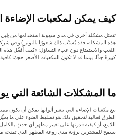
كيف يمكن لمكعبات الإضاءة الم
تتمثل مشكلة أخرى في مدى سهولة استخدامها من قِبل الم
اللعب والاستمتاع دون عبء التساؤل: «كيف أُفعِّل هذه ال
كبيرةً جدًّا، بينما قد لا تكون المكعبات الأصغر حجمًا كا
ما المشكلات الشائعة التي يو
الطرق فعالية لتحقيق ذلك هو تسليط الضوء على ما يميِّز 
اللامع، أو كيفية قدرتها على تغيير مظهر أي حدثٍ بالكامل
يسمح للمشترين برؤية مدى روعة المظهر الذي تمنحه مكعب